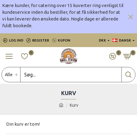
Kære kunder, for catering over 15 kuverter ring venligst til
kundeservice inden du bestiller, for at få sikkerhed for at
vi kan leverer den ønskede dato.
Nogle dage er allerede
fuldt bookede.
LOG IND
REGISTER
KUPON
DKK
DANSK
0
0
0
Alle
KURV
Kurv
Din kurv er tom!