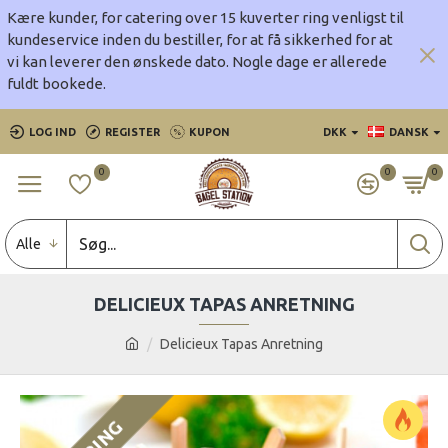
Kære kunder, for catering over 15 kuverter ring venligst til
kundeservice inden du bestiller, for at få sikkerhed for at
vi kan leverer den ønskede dato.
Nogle dage er allerede
fuldt bookede.
LOG IND
REGISTER
KUPON
DKK
DANSK
0
0
0
Alle
DELICIEUX TAPAS ANRETNING
Delicieux Tapas Anretning