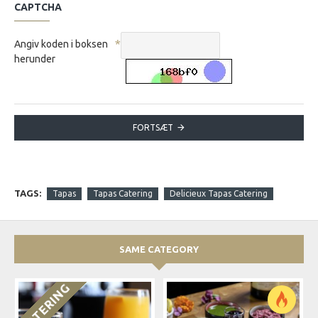
CAPTCHA
Angiv koden i boksen
herunder
FORTSÆT
TAGS:
Tapas
Tapas Catering
Delicieux Tapas Catering
SAME CATEGORY
CATERING