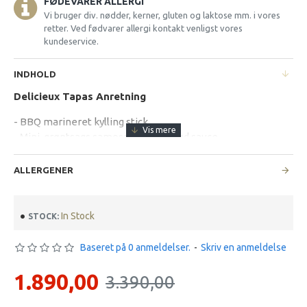
FØDEVARER ALLERGI
Vi bruger div. nødder, kerner, gluten og laktose mm. i vores
retter. Ved fødvarer allergi kontakt venligst vores
kundeservice.
INDHOLD
Delicieux Tapas Anretning
- BBQ marineret kylling stick
- Mini-grøntsags samosa med sur-sød sauce
- Asiatiske mini-forårsruller med sur-sød sauce
- Hjemmelavet spinattærte/soufflé med spinat, løg,
ALLERGENER
champignon og paprika, gratineret med tomater og ricotta-
ost
- Hjemmelavet spansk inspireret kartoffeltærte med
In Stock
STOCK:
kartofler, porre, løg, champignon, rød og gul peberfrugt,
gratineret med tomater og ricotta-ost
Baseret på 0 anmeldelser.
-
Skriv en anmeldelse
- Paté med syltede drueagurker, perleløg og hjemmesyltet
rødløg
1.890,00
3.390,00
- Spansk lufttørret serrano skinke
- Klassisk spansk chorizo med jalapenos