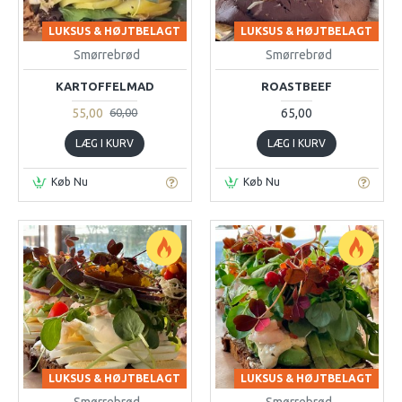
LUKSUS & HØJTBELAGT
LUKSUS & HØJTBELAGT
Smørrebrød
Smørrebrød
KARTOFFELMAD
ROASTBEEF
55,00
65,00
60,00
LÆG I KURV
LÆG I KURV
Køb Nu
Køb Nu
LUKSUS & HØJTBELAGT
LUKSUS & HØJTBELAGT
Smørrebrød
Smørrebrød