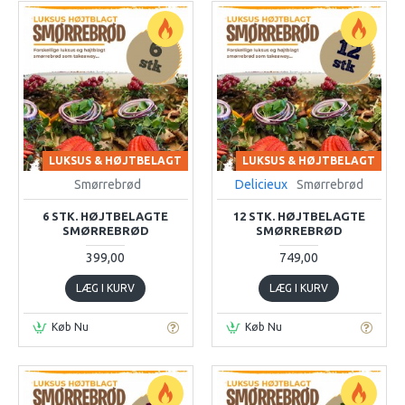
LUKSUS & HØJTBELAGT
LUKSUS & HØJTBELAGT
Smørrebrød
Delicieux
Smørrebrød
6 STK. HØJTBELAGTE
12 STK. HØJTBELAGTE
SMØRREBRØD
SMØRREBRØD
399,00
749,00
LÆG I KURV
LÆG I KURV
Køb Nu
Køb Nu