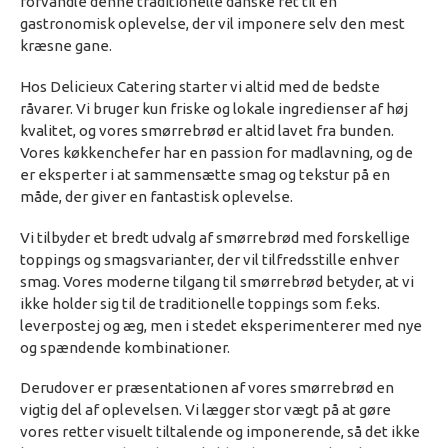
forvandle denne traditionelle danske ret til en
gastronomisk oplevelse, der vil imponere selv den mest
kræsne gane.
Hos Delicieux Catering starter vi altid med de bedste
råvarer. Vi bruger kun friske og lokale ingredienser af høj
kvalitet, og vores smørrebrød er altid lavet fra bunden.
Vores køkkenchefer har en passion for madlavning, og de
er eksperter i at sammensætte smag og tekstur på en
måde, der giver en fantastisk oplevelse.
Vi tilbyder et bredt udvalg af smørrebrød med forskellige
toppings og smagsvarianter, der vil tilfredsstille enhver
smag. Vores moderne tilgang til smørrebrød betyder, at vi
ikke holder sig til de traditionelle toppings som f.eks.
leverpostej og æg, men i stedet eksperimenterer med nye
og spændende kombinationer.
Derudover er præsentationen af vores smørrebrød en
vigtig del af oplevelsen. Vi lægger stor vægt på at gøre
vores retter visuelt tiltalende og imponerende, så det ikke