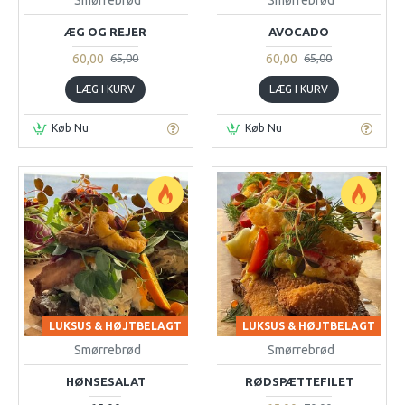
ÆG OG REJER
AVOCADO
60,00
60,00
65,00
65,00
LÆG I KURV
LÆG I KURV
Køb Nu
Køb Nu
LUKSUS & HØJTBELAGT
LUKSUS & HØJTBELAGT
Smørrebrød
Smørrebrød
HØNSESALAT
RØDSPÆTTEFILET