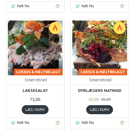
Køb Nu
Køb Nu
LUKSUS & HØJTBELAGT
LUKSUS & HØJTBELAGT
Smørrebrød
Smørrebrød
LAKSESALAT
DYRLÆGENS NATMAD
75,00
60,00
65,00
LÆG I KURV
LÆG I KURV
Køb Nu
Køb Nu