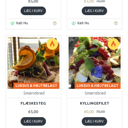
65,00
65,00
70,00
LÆG I KURV
LÆG I KURV
Køb Nu
Køb Nu
LUKSUS & HØJTBELAGT
LUKSUS & HØJTBELAGT
Smørrebrød
Smørrebrød
FLÆSKESTEG
KYLLINGEFILET
65,00
60,00
70,00
LÆG I KURV
LÆG I KURV