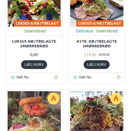
LUKSUS & HØJTBELAGT
LUKSUS & HØJTBELAGT
Smørrebrød
Delicieux
Smørrebrød
LUKSUS HØJTBELAGTE
4 STK. HØJTBELAGTE
SMØRREBRØD
SMØRREBRØD
0,00
219,00
259,00
LÆG I KURV
LÆG I KURV
Køb Nu
Køb Nu