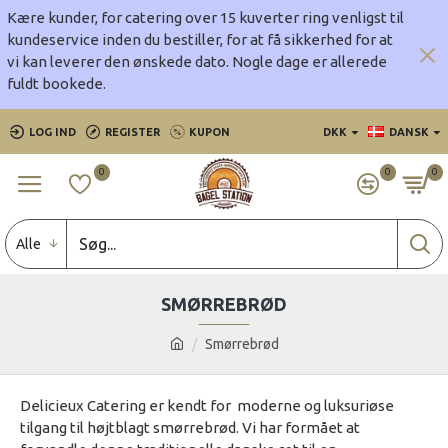
Kære kunder, for catering over 15 kuverter ring venligst til
kundeservice inden du bestiller, for at få sikkerhed for at
vi kan leverer den ønskede dato.
Nogle dage er allerede
fuldt bookede.
LOG IND
REGISTER
KUPON
DKK
DANSK
0
0
0
Alle
SMØRREBRØD
Smørrebrød
Delicieux Catering er kendt for moderne og luksuriøse
tilgang til højtblagt smørrebrød. Vi har formået at