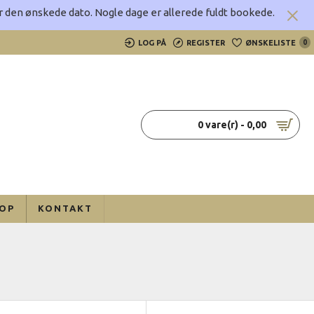
rer den ønskede dato.
Nogle dage er allerede fuldt bookede.
LOG PÅ
REGISTER
ØNSKELISTE
0
0 vare(r) - 0,00
OP
KONTAKT