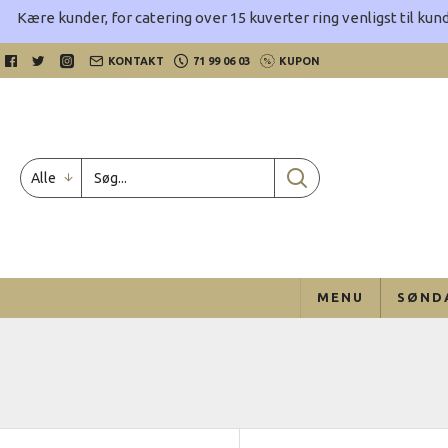
Kære kunder, for catering over 15 kuverter ring venligst til kund
KONTAKT
71 99 06 03
KUPON
Alle
MENU
SØND