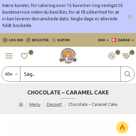
Kære kunder, for catering over 15 kuverter ring venligst til
kundeservice inden du bestiller, for at få sikkerhed for at
vi kan leverer den ønskede dato.
Nogle dage er allerede
fuldt bookede.
LOG IND
REGISTER
KUPON
DKK
DANSK
0
0
0
Alle
CHOCOLATE – CARAMEL CAKE
Menu
Dessert
Chocolate – Caramel Cake