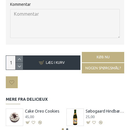
Kommentar
KØB NU
LÆG I KURV
NOGEN SPØRGSMÅL?
MERE FRA DELICIEUX
d Ingefærdrik 0,25 l
Cake Oreo Cookies
Søbogaard Hindbærsaft 0,25 l
45,00
25,00