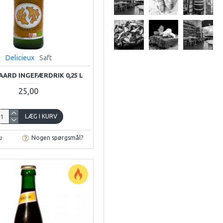
Delicieux
Saft
ARD INGEFÆRDRIK 0,25 L
25,00
LÆG I KURV
u
Nogen spørgsmål?