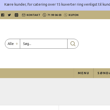
Kære kunder, for catering over 15 kuverter ring venligst til kund
KONTAKT
71 99 06 03
KUPON
Alle
MENU
SØND