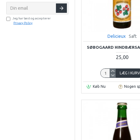
Jeg har læst og accepterer
Privacy Policy
Delicieux
Saft
SØBOGAARD HINDBÆRSAFT
25,00
LÆG I KUR
Køb Nu
Nogen s