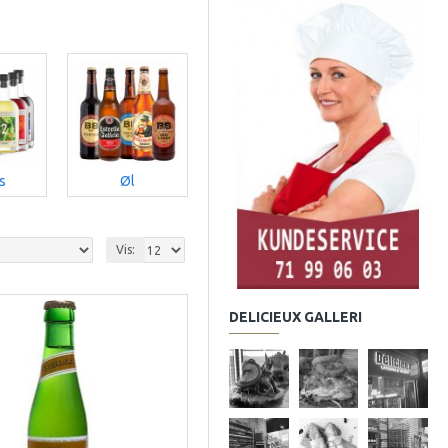
s
Øl
Saft & Juice
Snaps
Vis:
DELICIEUX GALLERI