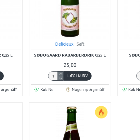
Delicieux
Saft
0,25 L
SØBOGAARD RABARBERDRIK 0,25 L
SØBO
25,00
V
LÆG I KURV
pørgsmål?
Køb Nu
Nogen spørgsmål?
Køb N