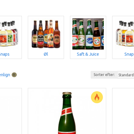
Snaps
Øl
Saft & Juice
Snap
nlign
Sorter efter:
0