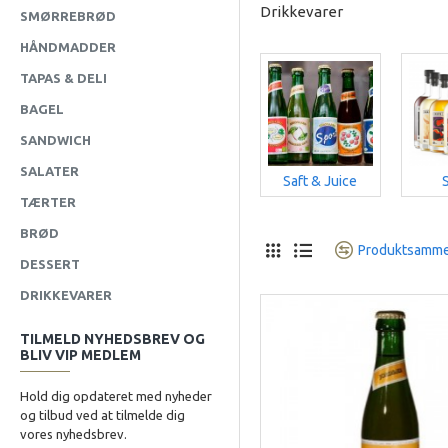
Drikkevarer
SMØRREBRØD
HÅNDMADDER
TAPAS & DELI
BAGEL
SANDWICH
SALATER
Saft & Juice
TÆRTER
BRØD
Produktsamme
DESSERT
DRIKKEVARER
TILMELD NYHEDSBREV OG
BLIV VIP MEDLEM
Hold dig opdateret med nyheder
og tilbud ved at tilmelde dig
vores nyhedsbrev.