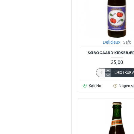
Delicieux
Saft
SØBOGAARD KIRSEBÆR 
25,00
LÆG I KUR
Køb Nu
Nogen s