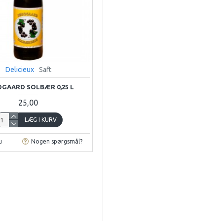
Delicieux
Saft
GAARD SOLBÆR 0,25 L
25,00
LÆG I KURV
u
Nogen spørgsmål?