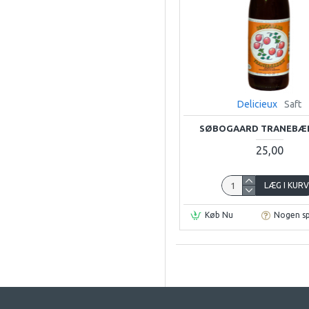
Delicieux
Saft
SØBOGAARD TRANEBÆR 
25,00
LÆG I KUR
Køb Nu
Nogen s