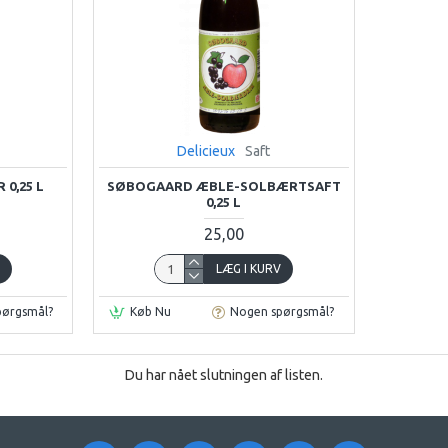
Delicieux
Saft
0,25 L
SØBOGAARD ÆBLE-SOLBÆRTSAFT
0,25 L
25,00
V
LÆG I KURV
pørgsmål?
Køb Nu
Nogen spørgsmål?
Du har nået slutningen af listen.