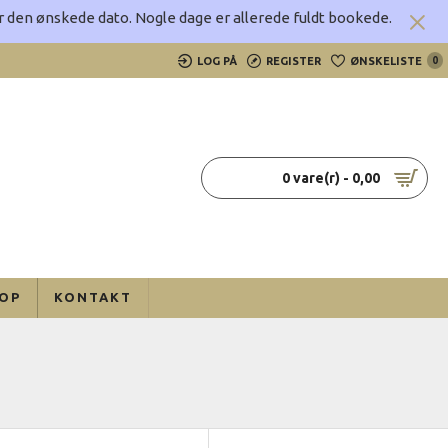
rer den ønskede dato.
Nogle dage er allerede fuldt bookede.
LOG PÅ
REGISTER
ØNSKELISTE
0
0 vare(r) - 0,00
OP
KONTAKT