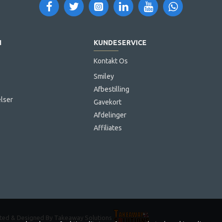
N
KUNDESERVICE
Kontakt Os
Smiley
Afbestilling
lser
Gavekort
Afdelinger
Affiliates
eated & Designed By Takeaway Solutions