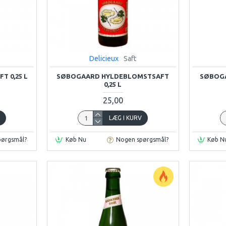
Delicieux
Saft
 0,25 L
SØBOGAARD HYLDEBLOMSTSAFT
SØBOGA
0,25 L
25,00
V
LÆG I KURV
pørgsmål?
Køb Nu
Nogen spørgsmål?
Køb N