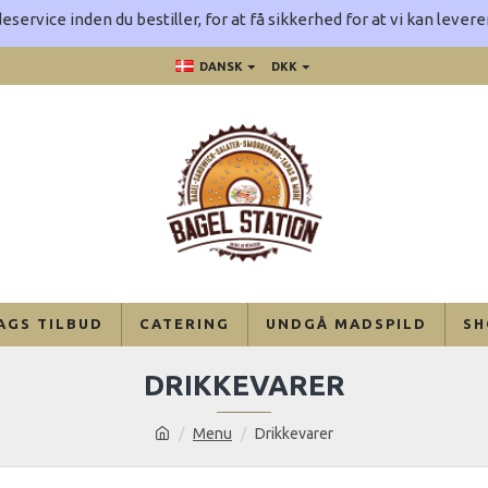
eservice inden du bestiller, for at få sikkerhed for at vi kan leve
DANSK
DKK
AGS TILBUD
CATERING
UNDGÅ MADSPILD
SH
DRIKKEVARER
Menu
Drikkevarer