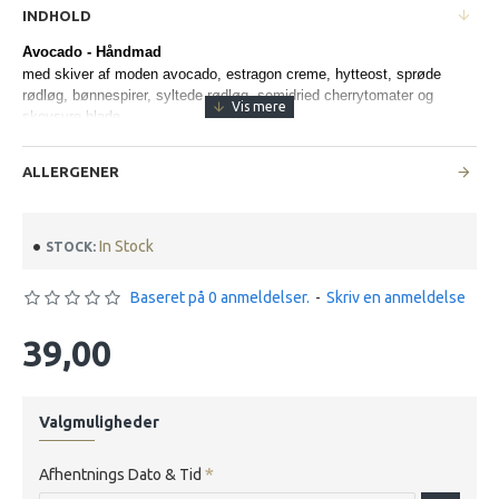
INDHOLD
Avocado - Håndmad
med skiver af moden avocado, estragon creme, hytteost, sprøde
rødløg, bønnespirer, syltede rødløg, semidried cherrytomater og
skovsyre blade
ALLERGENER
In Stock
STOCK:
Baseret på 0 anmeldelser.
-
Skriv en anmeldelse
39,00
Valgmuligheder
Afhentnings Dato & Tid