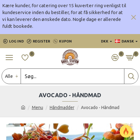
Kære kunder, for catering over 15 kuverter ring venligst til
kundeservice inden du bestiller, for at få sikkerhed for at
vi kan leverer den ønskede dato.
Nogle dage er allerede
fuldt bookede.
LOG IND
REGISTER
KUPON
DKK
DANSK
0
0
0
Alle
AVOCADO - HÅNDMAD
Menu
Håndmadder
Avocado - Håndmad