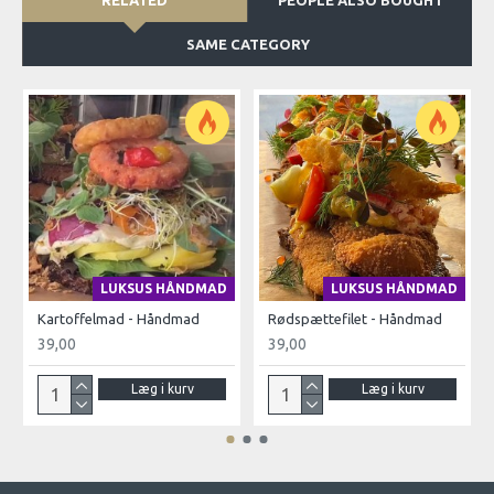
RELATED
PEOPLE ALSO BOUGHT
SAME CATEGORY
LUKSUS HÅNDMAD
LUKSUS HÅNDMAD
Kartoffelmad - Håndmad
Rødspættefilet - Håndmad
39,00
39,00
Læg i kurv
Læg i kurv