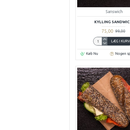
Sanswich
KYLLING SANDWIC
75,00
99,00
LÆG I KUR
Køb Nu
Nogen s