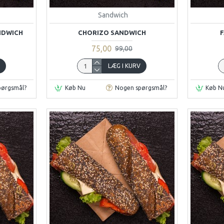
Sandwich
NDWICH
CHORIZO SANDWICH
F
75,00
99,00
V
LÆG I KURV
pørgsmål?
Køb Nu
Nogen spørgsmål?
Køb N