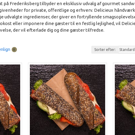
t på Frederiksberg tilbyder en eksklusiv udvalg af gourmet sandwic
egivenheder for private, offentlige og erhverv. Delicieux håndvæ
 udvalgte ingredienser, der giver en fortryllende smagsoplevels
kost eller imponere dine gæster til en festlig lejlighed, vil Delicie
se, der vil efterlade dig og dine gæster tilfredse.
nlign
Sorter efter:
0