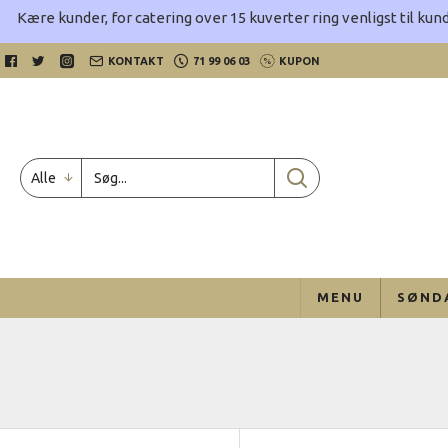
Kære kunder, for catering over 15 kuverter ring venligst til kund
KONTAKT
71 99 06 03
KUPON
Alle
MENU
SØND