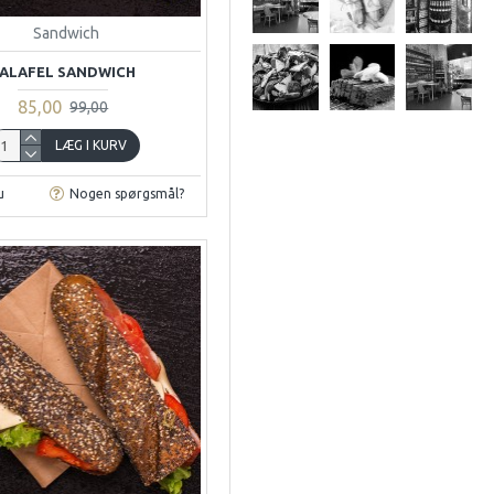
Sandwich
ALAFEL SANDWICH
85,00
99,00
LÆG I KURV
u
Nogen spørgsmål?