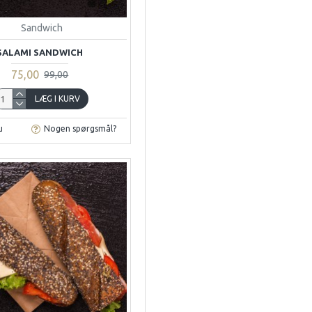
Sandwich
SALAMI SANDWICH
75,00
99,00
LÆG I KURV
u
Nogen spørgsmål?