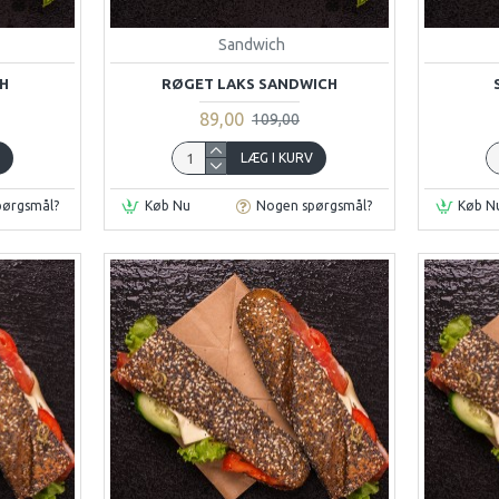
Sandwich
H
RØGET LAKS SANDWICH
89,00
109,00
V
LÆG I KURV
pørgsmål?
Køb Nu
Nogen spørgsmål?
Køb N