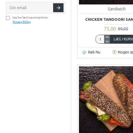
Sandwich
Jeg har læst og accepterer
CHICKEN TANDOORI SA
Privacy Policy
75,00
99,00
LÆG I KUR
Køb Nu
Nogen s