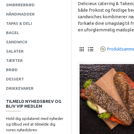
Delicieux catering & Takeou
SMØRREBRØD
både frokost og festlige b
HÅNDMADDER
sandwiches kombinerer nøje
forkæle dine smagsløg til fro
TAPAS & DELI
en uforglemmelig madoplevel
BAGEL
SANDWICH
Produktsamme
SALATER
TÆRTER
BRØD
DESSERT
DRIKKEVARER
TILMELD NYHEDSBREV OG
BLIV VIP MEDLEM
Hold dig opdateret med nyheder
og tilbud ved at tilmelde dig
vores nyhedsbrev.