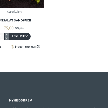
Sandwich
UNSALAT SANDWICH
75,00
99,00
LÆG I KURV
u
Nogen spørgsmål?
NYHEDSBREV