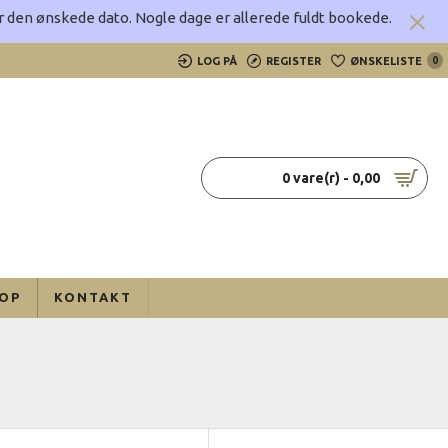
rer den ønskede dato.
Nogle dage er allerede fuldt bookede.
LOG PÅ
REGISTER
ØNSKELISTE
0
0 vare(r) - 0,00
OP
KONTAKT