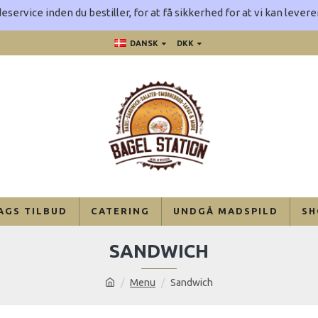
eservice inden du bestiller, for at få sikkerhed for at vi kan leve
DANSK
DKK
AGS TILBUD
CATERING
UNDGÅ MADSPILD
SH
SANDWICH
Menu
Sandwich