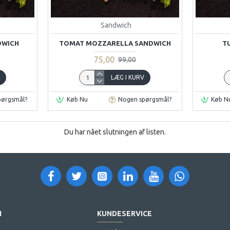
Sandwich
DWICH
TOMAT MOZZARELLA SANDWICH
T
75,00
99,00
V
LÆG I KURV
pørgsmål?
Køb Nu
Nogen spørgsmål?
Køb N
Du har nået slutningen af listen.
N
KUNDESERVICE