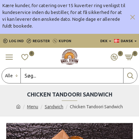
Kære kunder, for catering over 15 kuverter ring venligst til
kundeservice inden du bestiller, for at få sikkerhed for at
vi kan leverer den ønskede dato.
Nogle dage er allerede
fuldt bookede.
LOG IND
REGISTER
KUPON
DKK
DANSK
0
0
0
Alle
CHICKEN TANDOORI SANDWICH
Menu
Sandwich
Chicken Tandoori Sandwich