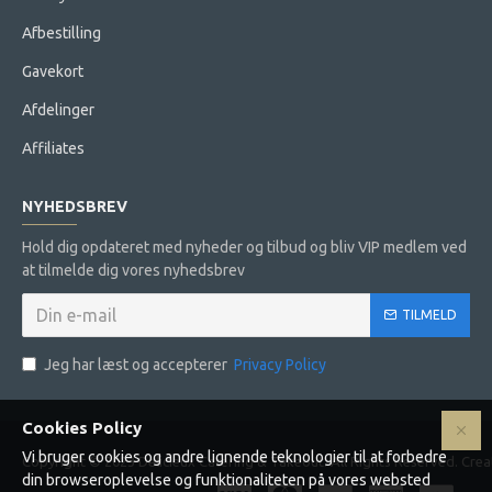
Afbestilling
Gavekort
Afdelinger
Affiliates
NYHEDSBREV
Hold dig opdateret med nyheder og tilbud og bliv VIP medlem ved
at tilmelde dig vores nyhedsbrev
TILMELD
Jeg har læst og accepterer
Privacy Policy
Cookies Policy
Vi bruger cookies og andre lignende teknologier til at forbedre
Copyright © 2023 Delicieux Catering & Takeout. All Rights Reserved. Cr
din browseroplevelse og funktionaliteten på vores websted