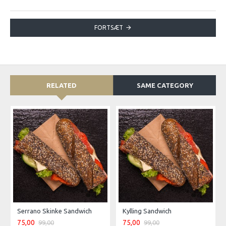
FORTSÆT
RELATED
SAME CATEGORY
Serrano Skinke Sandwich
Kylling Sandwich
75,00
75,00
99,00
99,00