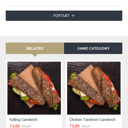
FORTSÆT
RELATED
SAME CATEGORY
Kylling Sandwich
Chicken Tandoori Sandwich
75,00
75,00
99,00
99,00