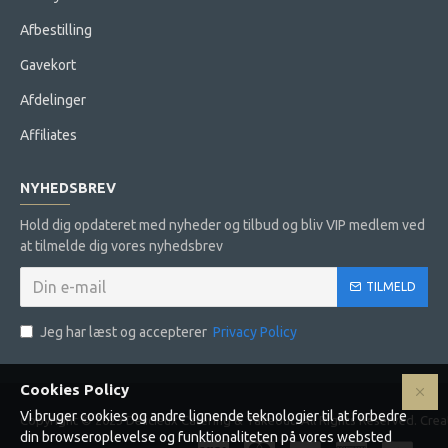
Afbestilling
Gavekort
Afdelinger
Affiliates
NYHEDSBREV
Hold dig opdateret med nyheder og tilbud og bliv VIP medlem ved
at tilmelde dig vores nyhedsbrev
TILMELD
Jeg har læst og accepterer
Privacy Policy
Cookies Policy
Vi bruger cookies og andre lignende teknologier til at forbedre
Copyright © 2023 Delicieux Catering & Takeout. All Rights Reserved. Cr
din browseroplevelse og funktionaliteten på vores websted