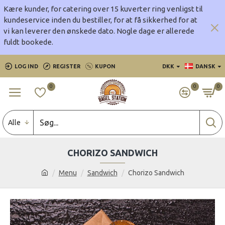
Kære kunder, for catering over 15 kuverter ring venligst til
kundeservice inden du bestiller, for at få sikkerhed for at
vi kan leverer den ønskede dato.
Nogle dage er allerede
fuldt bookede.
LOG IND
REGISTER
KUPON
DKK
DANSK
0
0
0
Alle
CHORIZO SANDWICH
Menu
Sandwich
Chorizo Sandwich