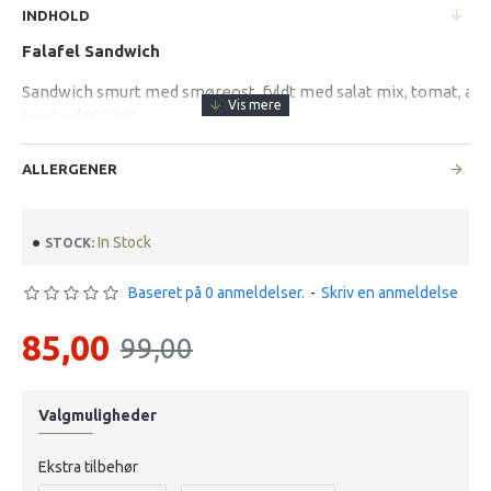
INDHOLD
Falafel Sandwich
Sandwich smurt med smøreost, fyldt med salat mix, tomat, agur
 dressing 
fraiche
ALLERGENER
In Stock
STOCK:
Baseret på 0 anmeldelser.
-
Skriv en anmeldelse
85,00
99,00
Valgmuligheder
Ekstra tilbehør