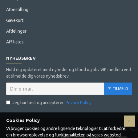
Afbestilling
Gavekort
Afdelinger
Affiliates
NYHEDSBREV
Hold dig opdateret med nyheder og tilbud og bliv VIP medlem ved
at tilmelde dig vores nyhedsbrev
TILMELD
Jeg har læst og accepterer
Privacy Policy
Cookies Policy
Vi bruger cookies og andre lignende teknologier til at forbedre
Copyright © 2023 Delicieux Catering & Takeout. All Rights Reserved. Cr
din browseroplevelse og funktionaliteten på vores websted