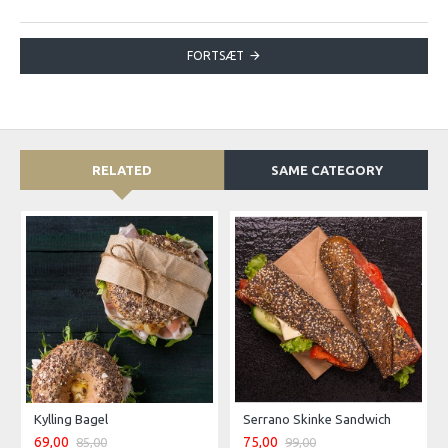
FORTSÆT
RELATED
SAME CATEGORY
Kylling Bagel
Serrano Skinke Sandwich
69,00
75,00
85,00
99,00