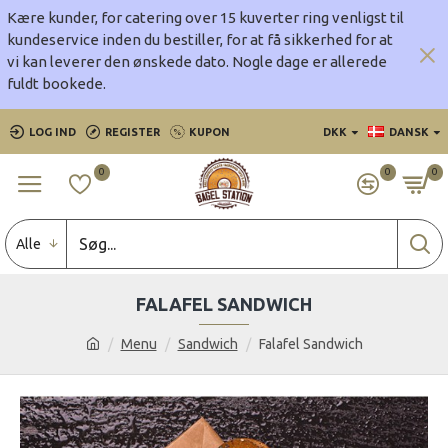
Kære kunder, for catering over 15 kuverter ring venligst til
kundeservice inden du bestiller, for at få sikkerhed for at
vi kan leverer den ønskede dato.
Nogle dage er allerede
fuldt bookede.
LOG IND
REGISTER
KUPON
DKK
DANSK
0
0
0
Alle
FALAFEL SANDWICH
Menu
Sandwich
Falafel Sandwich