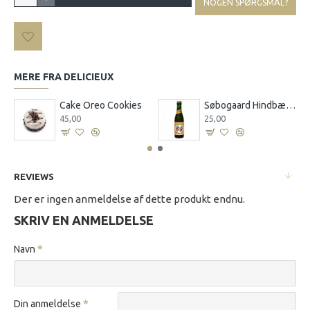
NOGEN SPØRGSMÅL?
MERE FRA DELICIEUX
d Ingefærdrik 0,25 l
Cake Oreo Cookies
Søbogaard Hindbærsaft 0,25 l
45,00
25,00
REVIEWS
Der er ingen anmeldelse af dette produkt endnu.
SKRIV EN ANMELDELSE
Navn
Din anmeldelse