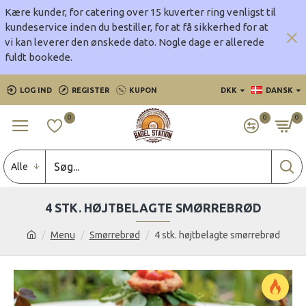
Kære kunder, for catering over 15 kuverter ring venligst til
kundeservice inden du bestiller, for at få sikkerhed for at
vi kan leverer den ønskede dato.
Nogle dage er allerede
fuldt bookede.
LOG IND
REGISTER
KUPON
DKK
DANSK
0
0
0
Alle
4 STK. HØJTBELAGTE SMØRREBRØD
Menu
Smørrebrød
4 stk. højtbelagte smørrebrød