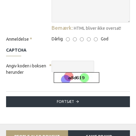
Bemærk:
HTML bliver ikke oversat!
Dårlig
God
Anmeldelse
CAPTCHA
Angiv koden i boksen
herunder
FORTSÆT