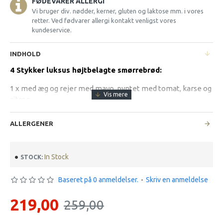
FØDEVARER ALLERGI
Vi bruger div. nødder, kerner, gluten og laktose mm. i vores
retter. Ved fødvarer allergi kontakt venligst vores
kundeservice.
INDHOLD
4 Stykker luksus højtbelagte smørrebrød:
1 x med æg og rejer med mayo, pyntet med tomat, karse og
citron
1 x med smørstegte rugmelspaneret fiskefilet, egen grov
ALLERGENER
remoulade, citron og dild
1 x med roastbeef med remoulade, ristede løg, peberrod,
In Stock
STOCK:
agurkesalat og syltede løg
1 x med kartoffel, egen estragon-mayo, bønnespirer,
Baseret på 0 anmeldelser.
-
Skriv en anmeldelse
syltede rødløg, gulerod og fennikel, ristede løg, indbagte
friterede løgringe toppet med mini peberfrugt bær
219,00
259,00