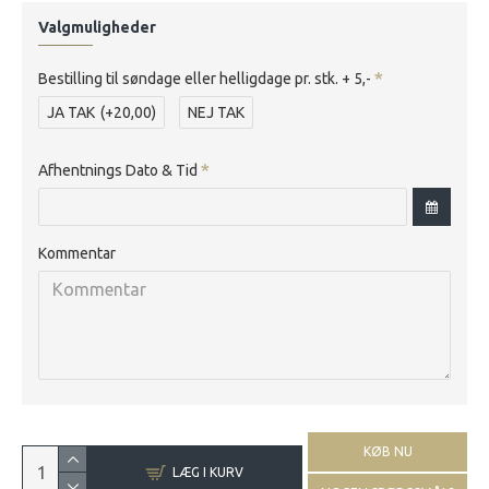
Valgmuligheder
Bestilling til søndage eller helligdage pr. stk. + 5,-
JA TAK
(+20,00)
NEJ TAK
Afhentnings Dato & Tid
Kommentar
KØB NU
LÆG I KURV