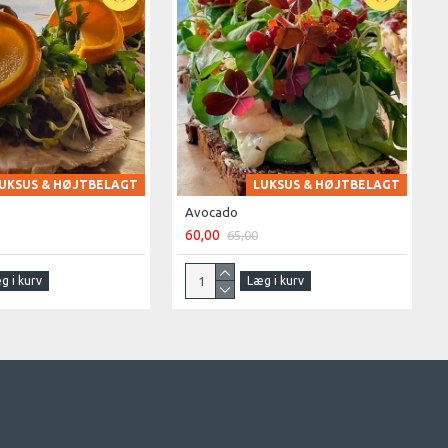
UKSUS & HØJTBELAGT
LUKSUS & HØJTBELAGT
Avocado
60,00
65,00
g i kurv
Læg i kurv