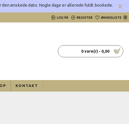
rer den ønskede dato.
Nogle dage er allerede fuldt bookede.
LOG PÅ
REGISTER
ØNSKELISTE
0
0 vare(r) - 0,00
OP
KONTAKT