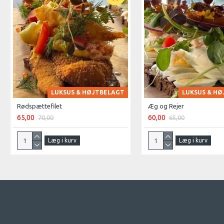
LUKSUS & HØJTBELAGT
LUKSUS & H
Rødspættefilet
Æg og Rejer
65,00
60,00
70,00
65,00
Læg i kurv
Læg i kurv