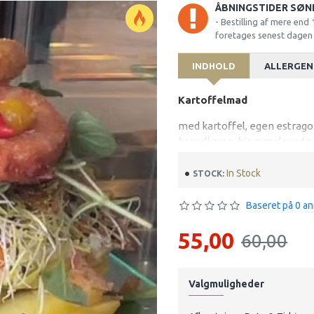
ÅBNINGSTIDER SØN
- Bestilling af mere end
foretages senest dagen f
INDHOLD
ALLERGEN
Kartoffelmad
med kartoffel, egen estragon
brøndkarse, hjemmelavede ri
peberfrugt bær
In Stock
STOCK:
Baseret på 0 an
55,00
60,00
Valgmuligheder