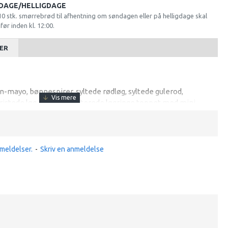
DAGE/HELLIGDAGE
 10 stk. smørrebrød til afhentning om søndagen eller på helligdage skal
ør inden kl. 12:00.
ER
-mayo, bønnespirer, syltede rødløg, syltede gulerod,
stede løg, indbagte friterede løgringe toppet med mini
meldelser.
-
Skriv en anmeldelse