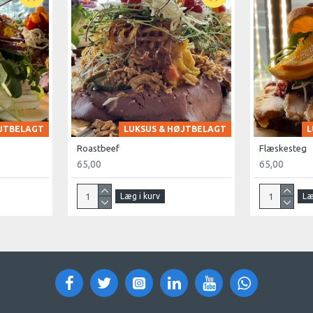
ØJTBELAGT
LUKSUS & HØJTBELAGT
L
Roastbeef
Flæskesteg
65,00
65,00
Læg i kurv
Læ