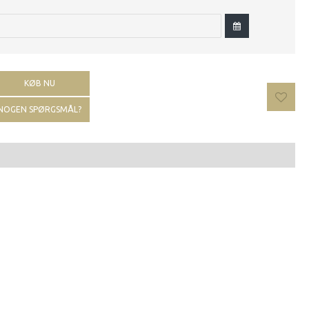
KØB NU
NOGEN SPØRGSMÅL?