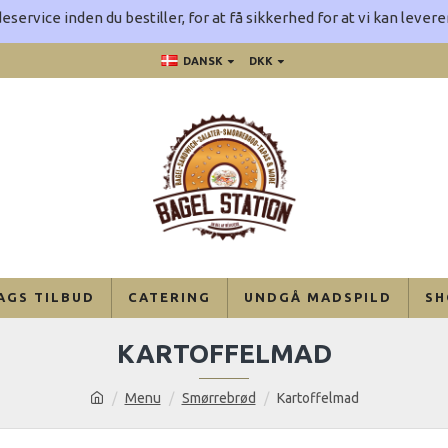
eservice inden du bestiller, for at få sikkerhed for at vi kan leve
DANSK
DKK
AGS TILBUD
CATERING
UNDGÅ MADSPILD
SH
KARTOFFELMAD
Menu
Smørrebrød
Kartoffelmad