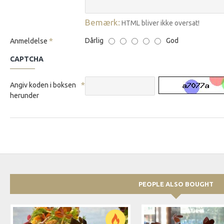
Bemærk:
HTML bliver ikke oversat!
Dårlig
God
Anmeldelse
CAPTCHA
Angiv koden i boksen
herunder
PEOPLE ALSO BOUGHT