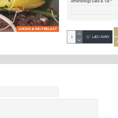
Afhentnings Dato & Tid
LUKSUS & HØJTBELAGT
LÆG I KURV