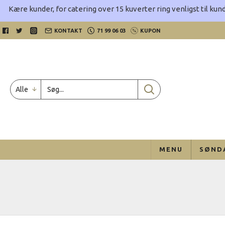
Kære kunder, for catering over 15 kuverter ring venligst til kund
KONTAKT
71 99 06 03
KUPON
Alle
MENU
SØND